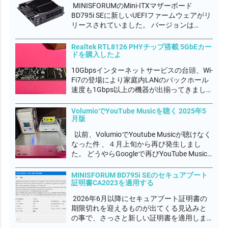
MINISFORUMのMini-ITXマザーボード
ャーから一...
BD795i SEに新しいUEFIファームウェアがリ
リースされていました。 バージョンは
DRFXI_1.15_260105A でした。 このマザボ
使っているときに唯一の不具合を感じて
Realtek RTL8126 PHYチップ搭載 5GbEカー
て、アプリの起動や最小化するときに不定
ドを購入したよ
期です...
10Gbpsインターネットサービスの台頭、Wi-
Fi7の登場により家庭内LANのバックホール
速度も1Gbps以上の機器が出揃ってきまし
た。Realtek RTL8126 PHYチップも登場し、
5GbE普及期に入ると いわれています。
VolumioでYouTube Musicを聴く 2025年5
月版
10GbEの分野では安価な部類でMarvel...
以前、VolumioでYoutube Musicが聴けなく
なった件 、４月上旬から再び発生しまし
た。 どうやらGoogleで再びYouTube Music
の改悪があったようです。 Volumioコミュニ
ティでもYouTube Musicプラグイン作者のパ
MINISFORUM BD795i SEのセキュアブート
証明書CA2023を適用する
トリックが多忙で対処出...
2026年6月以降にセキュアブート証明書の
期限切れを迎えるものが出てくる見込みと
の事で、さっさと新しい証明書を適用しま
した。 イベントログに下図の通り、表示さ