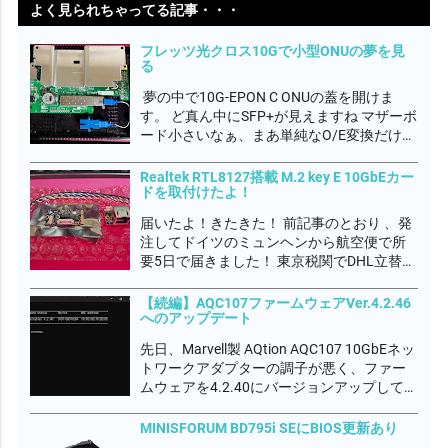
よく見られちゃってる記事・・・
フレッツ光クロス10Gで小型ONUの夢を見
る
夢の中で10G-EPON C ONUの蓋を開けま
す。 ど真ん中にSFP+が見えますね マザーボ
ード小さいなぁ、まあ単純なO/E変換だけだ
ろうから簡素なのかね 抜き取ってみると
WTDのSFP+光トランシーバーモジュールで
Realtek RTL8127搭載 M.2 key E 10GbEカー
ドを取付けたよ！
すね フレッツ網のONU認証はMACアドレス
らしいので、これ...
届いたよ！きたきた！ 前記事のとおり 、発
注してドイツのミュンヘンから航空便で所
要5日で届きました！ 東京税関でDHL立替の
輸入関税 2,980円を別途徴収されたよ。 な
んだかんだでトータル 44,974円もかかりま
【続編】AQC107ファームウェアVer.4.2.46
へのアップデート
した💦 完全自己満足の世界です。何も言わ
ないでやってくださいｗ...
先日、Marvell製 AQtion AQC107 10GbEネッ
トワークアダプターの調子が悪く、ファー
ムウェアを4.2.40にバージョンアップして不
具合が落ち着いたかに見えましたが、今度
はダウンロード速度が3Gbps程度しか出な
MINISFORUM BD795i SEにBIOS更新あり
くなってしまいました。 デバイスマネージ