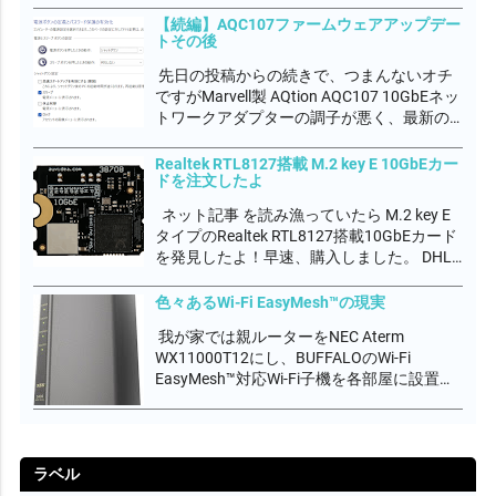
れていればCA2023が利用可能な状態にある
【続編】AQC107ファームウェアアップデー
トその後
が、UEFIファームウェアに適用されていな
い状態と警告が出ていると思います。...
先日の投稿からの続きで、つまんないオチ
ですがMarvell製 AQtion AQC107 10GbEネッ
トワークアダプターの調子が悪く、最新の
ファームウェアにアップデートしつつ最新
のドライバに更新しましたが、ダウンロー
Realtek RTL8127搭載 M.2 key E 10GbEカー
ドを注文したよ
ド通信速度が3Gbps程度しか出なく、まだ
調子が悪いんです。...
ネット記事 を読み漁っていたら M.2 key E
タイプのRealtek RTL8127搭載10GbEカード
を発見したよ！早速、購入しました。 DHL
航空便の配送料込みで€232,89でした。製品
価格より配送料の方が高いって、どーな
色々あるWi-Fi EasyMesh™の現実
の？ EU圏からの配送料高すぎ。。。。関
我が家では親ルーターをNEC Aterm
税...
WX11000T12にし、BUFFALOのWi-Fi
EasyMesh™対応Wi-Fi子機を各部屋に設置し
て無線エリアをカバーしています。
EasyMesh™は、Wi-Fi AllianceがWi-Fi
CERTIFIED EasyMe...
ラベル