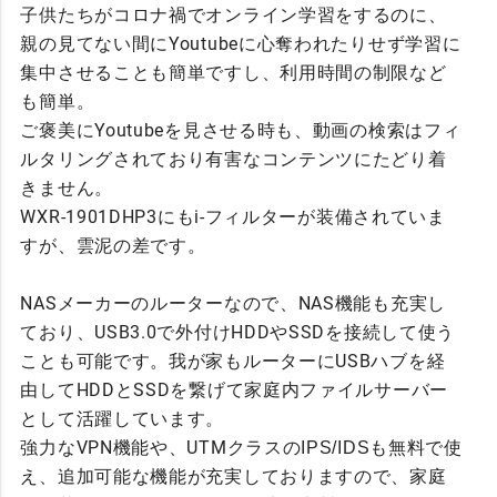
子供たちがコロナ禍でオンライン学習をするのに、
親の見てない間にYoutubeに心奪われたりせず学習に
集中させることも簡単ですし、利用時間の制限など
も簡単。
ご褒美にYoutubeを見させる時も、動画の検索はフィ
ルタリングされており有害なコンテンツにたどり着
きません。
WXR-1901DHP3にもi-フィルターが装備されていま
すが、雲泥の差です。
NASメーカーのルーターなので、NAS機能も充実し
ており、USB3.0で外付けHDDやSSDを接続して使う
ことも可能です。我が家もルーターにUSBハブを経
由してHDDとSSDを繋げて家庭内ファイルサーバー
として活躍しています。
強力なVPN機能や、UTMクラスの
IPS/IDSも無料で使
充実しておりますので、家庭
え、追加可能な機能が