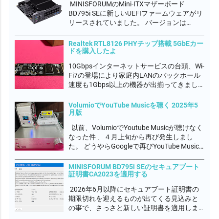
MINISFORUMのMini-ITXマザーボード
ャーから一...
BD795i SEに新しいUEFIファームウェアがリ
リースされていました。 バージョンは
DRFXI_1.15_260105A でした。 このマザボ
使っているときに唯一の不具合を感じて
Realtek RTL8126 PHYチップ搭載 5GbEカー
て、アプリの起動や最小化するときに不定
ドを購入したよ
期です...
10Gbpsインターネットサービスの台頭、Wi-
Fi7の登場により家庭内LANのバックホール
速度も1Gbps以上の機器が出揃ってきまし
た。Realtek RTL8126 PHYチップも登場し、
5GbE普及期に入ると いわれています。
VolumioでYouTube Musicを聴く 2025年5
月版
10GbEの分野では安価な部類でMarvel...
以前、VolumioでYoutube Musicが聴けなく
なった件 、４月上旬から再び発生しまし
た。 どうやらGoogleで再びYouTube Music
の改悪があったようです。 Volumioコミュニ
ティでもYouTube Musicプラグイン作者のパ
MINISFORUM BD795i SEのセキュアブート
証明書CA2023を適用する
トリックが多忙で対処出...
2026年6月以降にセキュアブート証明書の
期限切れを迎えるものが出てくる見込みと
の事で、さっさと新しい証明書を適用しま
した。 イベントログに下図の通り、表示さ