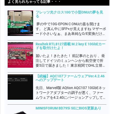
よく見られちゃってる記事・・・
フレッツ光クロス10Gで小型ONUの夢を見
る
夢の中で10G-EPON C ONUの蓋を開けま
す。 ど真ん中にSFP+が見えますね マザーボ
ード小さいなぁ、まあ単純なO/E変換だけだ
ろうから簡素なのかね 抜き取ってみると
WTDのSFP+光トランシーバーモジュールで
Realtek RTL8127搭載 M.2 key E 10GbEカー
ドを取付けたよ！
すね フレッツ網のONU認証はMACアドレス
らしいので、これ...
届いたよ！きたきた！ 前記事のとおり 、発
注してドイツのミュンヘンから航空便で所
要5日で届きました！ 東京税関でDHL立替の
輸入関税 2,980円を別途徴収されたよ。 な
んだかんだでトータル 44,974円もかかりま
【続編】AQC107ファームウェアVer.4.2.46
へのアップデート
した💦 完全自己満足の世界です。何も言わ
ないでやってくださいｗ...
先日、Marvell製 AQtion AQC107 10GbEネッ
トワークアダプターの調子が悪く、ファー
ムウェアを4.2.40にバージョンアップして不
具合が落ち着いたかに見えましたが、今度
はダウンロード速度が3Gbps程度しか出な
MINISFORUM BD795i SEにBIOS更新あり
くなってしまいました。 デバイスマネージ