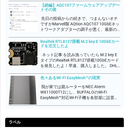
れていればCA2023が利用可能な状態にある
【続編】AQC107ファームウェアアップデー
トその後
が、UEFIファームウェアに適用されていな
い状態と警告が出ていると思います。...
先日の投稿からの続きで、つまんないオチ
ですがMarvell製 AQtion AQC107 10GbEネッ
トワークアダプターの調子が悪く、最新の
ファームウェアにアップデートしつつ最新
のドライバに更新しましたが、ダウンロー
Realtek RTL8127搭載 M.2 key E 10GbEカー
ドを注文したよ
ド通信速度が3Gbps程度しか出なく、まだ
調子が悪いんです。...
ネット記事 を読み漁っていたら M.2 key E
タイプのRealtek RTL8127搭載10GbEカード
を発見したよ！早速、購入しました。 DHL
航空便の配送料込みで€232,89でした。製品
価格より配送料の方が高いって、どーな
色々あるWi-Fi EasyMesh™の現実
の？ EU圏からの配送料高すぎ。。。。関
我が家では親ルーターをNEC Aterm
税...
WX11000T12にし、BUFFALOのWi-Fi
EasyMesh™対応Wi-Fi子機を各部屋に設置し
て無線エリアをカバーしています。
EasyMesh™は、Wi-Fi AllianceがWi-Fi
CERTIFIED EasyMe...
ラベル