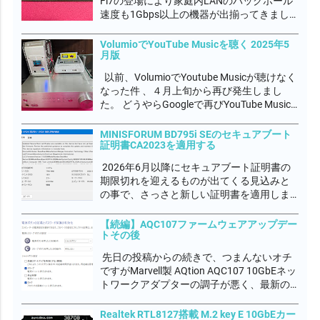
Fi7の登場により家庭内LANのバックホール
速度も1Gbps以上の機器が出揃ってきまし
た。Realtek RTL8126 PHYチップも登場し、
5GbE普及期に入ると いわれています。
VolumioでYouTube Musicを聴く 2025年5
月版
10GbEの分野では安価な部類でMarvel...
以前、VolumioでYoutube Musicが聴けなく
なった件 、４月上旬から再び発生しまし
た。 どうやらGoogleで再びYouTube Music
の改悪があったようです。 Volumioコミュニ
ティでもYouTube Musicプラグイン作者のパ
MINISFORUM BD795i SEのセキュアブート
証明書CA2023を適用する
トリックが多忙で対処出...
2026年6月以降にセキュアブート証明書の
期限切れを迎えるものが出てくる見込みと
の事で、さっさと新しい証明書を適用しま
した。 イベントログに下図の通り、表示さ
れていればCA2023が利用可能な状態にある
【続編】AQC107ファームウェアアップデー
トその後
が、UEFIファームウェアに適用されていな
い状態と警告が出ていると思います。...
先日の投稿からの続きで、つまんないオチ
ですがMarvell製 AQtion AQC107 10GbEネッ
トワークアダプターの調子が悪く、最新の
ファームウェアにアップデートしつつ最新
のドライバに更新しましたが、ダウンロー
Realtek RTL8127搭載 M.2 key E 10GbEカー