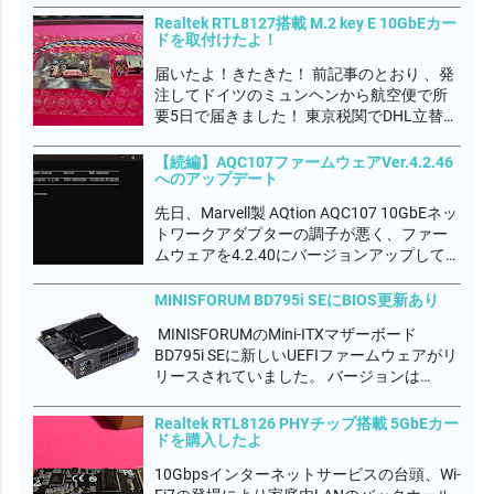
WTDのSFP+光トランシーバーモジュールで
Realtek RTL8127搭載 M.2 key E 10GbEカー
ドを取付けたよ！
すね フレッツ網のONU認証はMACアドレス
らしいので、これ...
届いたよ！きたきた！ 前記事のとおり 、発
注してドイツのミュンヘンから航空便で所
要5日で届きました！ 東京税関でDHL立替の
輸入関税 2,980円を別途徴収されたよ。 な
んだかんだでトータル 44,974円もかかりま
【続編】AQC107ファームウェアVer.4.2.46
へのアップデート
した💦 完全自己満足の世界です。何も言わ
ないでやってくださいｗ...
先日、Marvell製 AQtion AQC107 10GbEネッ
トワークアダプターの調子が悪く、ファー
ムウェアを4.2.40にバージョンアップして不
具合が落ち着いたかに見えましたが、今度
はダウンロード速度が3Gbps程度しか出な
MINISFORUM BD795i SEにBIOS更新あり
くなってしまいました。 デバイスマネージ
MINISFORUMのMini-ITXマザーボード
ャーから一...
BD795i SEに新しいUEFIファームウェアがリ
リースされていました。 バージョンは
DRFXI_1.15_260105A でした。 このマザボ
使っているときに唯一の不具合を感じて
Realtek RTL8126 PHYチップ搭載 5GbEカー
て、アプリの起動や最小化するときに不定
ドを購入したよ
期です...
10Gbpsインターネットサービスの台頭、Wi-