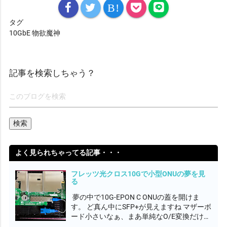
B!
タグ
10GbE
物欲魔神
記事を検索しちゃう？
よく見られちゃってる記事・・・
フレッツ光クロス10Gで小型ONUの夢を見
る
夢の中で10G-EPON C ONUの蓋を開けま
す。 ど真ん中にSFP+が見えますね マザーボ
ード小さいなぁ、まあ単純なO/E変換だけだ
ろうから簡素なのかね 抜き取ってみると