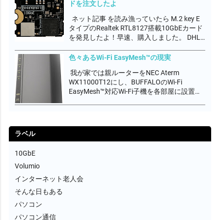
ドを注文したよ
ド通信速度が3Gbps程度しか出なく、まだ
調子が悪いんです。...
ネット記事 を読み漁っていたら M.2 key E
タイプのRealtek RTL8127搭載10GbEカード
を発見したよ！早速、購入しました。 DHL
航空便の配送料込みで€232,89でした。製品
価格より配送料の方が高いって、どーな
色々あるWi-Fi EasyMesh™の現実
の？ EU圏からの配送料高すぎ。。。。関
我が家では親ルーターをNEC Aterm
税...
WX11000T12にし、BUFFALOのWi-Fi
EasyMesh™対応Wi-Fi子機を各部屋に設置し
て無線エリアをカバーしています。
EasyMesh™は、Wi-Fi AllianceがWi-Fi
CERTIFIED EasyMe...
ラベル
10GbE
Volumio
インターネット老人会
そんな日もある
パソコン
パソコン通信