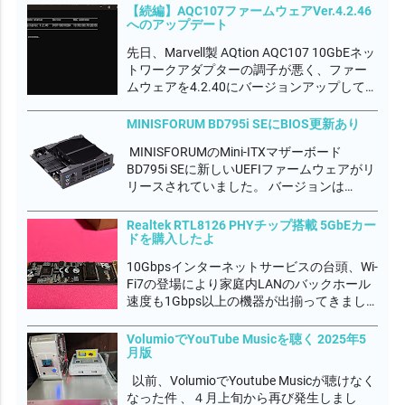
んだかんだでトータル 44,974円もかかりま
【続編】AQC107ファームウェアVer.4.2.46
へのアップデート
した💦 完全自己満足の世界です。何も言わ
ないでやってくださいｗ...
先日、Marvell製 AQtion AQC107 10GbEネッ
トワークアダプターの調子が悪く、ファー
ムウェアを4.2.40にバージョンアップして不
具合が落ち着いたかに見えましたが、今度
はダウンロード速度が3Gbps程度しか出な
MINISFORUM BD795i SEにBIOS更新あり
くなってしまいました。 デバイスマネージ
MINISFORUMのMini-ITXマザーボード
ャーから一...
BD795i SEに新しいUEFIファームウェアがリ
リースされていました。 バージョンは
DRFXI_1.15_260105A でした。 このマザボ
使っているときに唯一の不具合を感じて
Realtek RTL8126 PHYチップ搭載 5GbEカー
て、アプリの起動や最小化するときに不定
ドを購入したよ
期です...
10Gbpsインターネットサービスの台頭、Wi-
Fi7の登場により家庭内LANのバックホール
速度も1Gbps以上の機器が出揃ってきまし
た。Realtek RTL8126 PHYチップも登場し、
5GbE普及期に入ると いわれています。
VolumioでYouTube Musicを聴く 2025年5
月版
10GbEの分野では安価な部類でMarvel...
以前、VolumioでYoutube Musicが聴けなく
なった件 、４月上旬から再び発生しまし