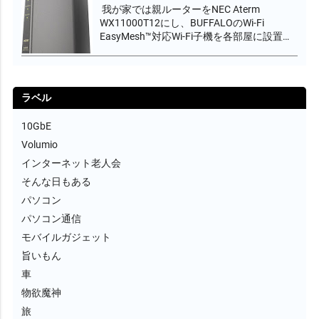
我が家では親ルーターをNEC Aterm
税...
WX11000T12にし、BUFFALOのWi-Fi
EasyMesh™対応Wi-Fi子機を各部屋に設置し
て無線エリアをカバーしています。
EasyMesh™は、Wi-Fi AllianceがWi-Fi
CERTIFIED EasyMe...
ラベル
10GbE
Volumio
インターネット老人会
そんな日もある
パソコン
パソコン通信
モバイルガジェット
旨いもん
車
物欲魔神
旅