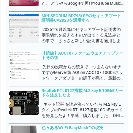
た。 どうやらGoogleで再びYouTube Music
の改悪があったようです。 Volumioコミュニ
ティでもYouTube Musicプラグイン作者のパ
MINISFORUM BD795i SEのセキュアブート
証明書CA2023を適用する
トリックが多忙で対処出...
2026年6月以降にセキュアブート証明書の
期限切れを迎えるものが出てくる見込みと
の事で、さっさと新しい証明書を適用しま
した。 イベントログに下図の通り、表示さ
れていればCA2023が利用可能な状態にある
【続編】AQC107ファームウェアアップデー
トその後
が、UEFIファームウェアに適用されていな
い状態と警告が出ていると思います。...
先日の投稿からの続きで、つまんないオチ
ですがMarvell製 AQtion AQC107 10GbEネッ
トワークアダプターの調子が悪く、最新の
ファームウェアにアップデートしつつ最新
のドライバに更新しましたが、ダウンロー
Realtek RTL8127搭載 M.2 key E 10GbEカー
ドを注文したよ
ド通信速度が3Gbps程度しか出なく、まだ
調子が悪いんです。...
ネット記事 を読み漁っていたら M.2 key E
タイプのRealtek RTL8127搭載10GbEカード
を発見したよ！早速、購入しました。 DHL
航空便の配送料込みで€232,89でした。製品
価格より配送料の方が高いって、どーな
色々あるWi-Fi EasyMesh™の現実
の？ EU圏からの配送料高すぎ。。。。関