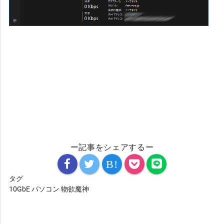
ー記事をシェアするー
B!
タグ
10GbE
パソコン
物欲魔神