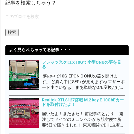
記事を検索しちゃう？
よく見られちゃってる記事・・・
フレッツ光クロス10Gで小型ONUの夢を見
る
夢の中で10G-EPON C ONUの蓋を開けま
す。 ど真ん中にSFP+が見えますね マザーボ
ード小さいなぁ、まあ単純なO/E変換だけだ
ろうから簡素なのかね 抜き取ってみると
WTDのSFP+光トランシーバーモジュールで
Realtek RTL8127搭載 M.2 key E 10GbEカー
ドを取付けたよ！
すね フレッツ網のONU認証はMACアドレス
らしいので、これ...
届いたよ！きたきた！ 前記事のとおり 、発
注してドイツのミュンヘンから航空便で所
要5日で届きました！ 東京税関でDHL立替の
輸入関税 2,980円を別途徴収されたよ。 な