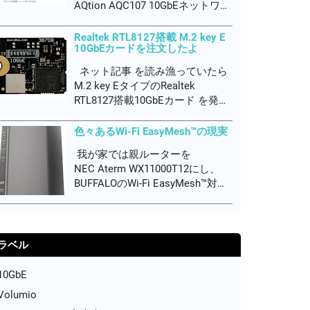
AQtion AQC107 10GbEネットワー
クアダプターの調子が悪く、最新
のファームウェアにアップデート
Realtek RTL8127搭載 M.2 key E
10GbEカードを注文したよ
しつつ最新のドライバに更新しま
したが、ダウンロード通信速度が
ネット記事 を読み漁っていたら
3Gbps程度しか出なく、まだ調子
M.2 key EタイプのRealtek
が悪いんです。...
RTL8127搭載10GbEカード を発見
したよ！早速、購入しました。
DHL航空便の配送料込みで
色々あるWi-Fi EasyMesh™の現実
€232,89でした。製品価格より配
我が家では親ルーターを
送料の方が高いって、どーなの？
NEC Aterm WX11000T12にし、
EU圏からの配送料高す
BUFFALOのWi-Fi EasyMesh™対応
ぎ。。。。関税...
Wi-Fi子機を各部屋に設置して無線
エリアをカバーしています。
EasyMesh™は、Wi-Fi Allianceが
Wi-Fi CERTIFIED EasyMe...
ラベル
10GbE
Volumio