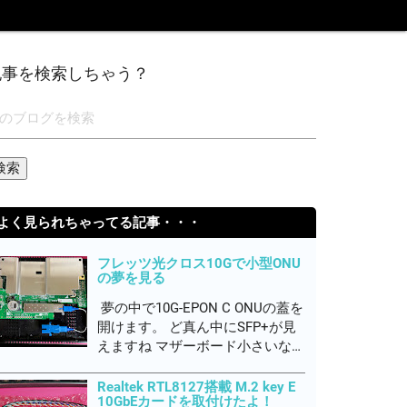
記事を検索しちゃう？
よく見られちゃってる記事・・・
フレッツ光クロス10Gで小型ONU
の夢を見る
夢の中で10G-EPON C ONUの蓋を
開けます。 ど真ん中にSFP+が見
えますね マザーボード小さいな
ぁ、まあ単純なO/E変換だけだろ
うから簡素なのかね 抜き取って
Realtek RTL8127搭載 M.2 key E
10GbEカードを取付けたよ！
みるとWTDのSFP+光トランシー