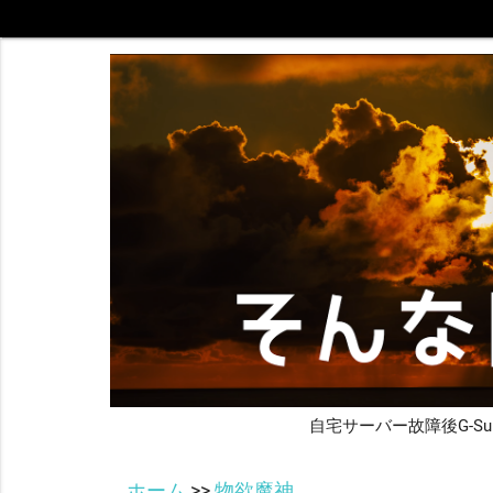
自宅サーバー故障後G-S
ホーム
>>
物欲魔神