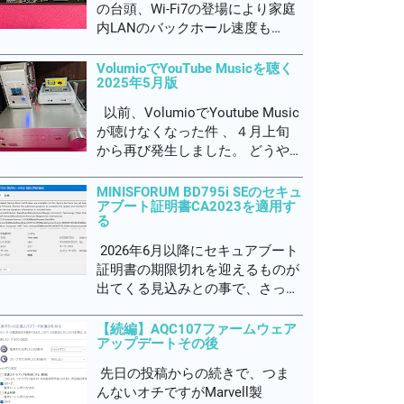
の台頭、Wi-Fi7の登場により家庭
内LANのバックホール速度も
1Gbps以上の機器が出揃ってきま
した。Realtek RTL8126 PHYチッ
VolumioでYouTube Musicを聴く
2025年5月版
プも登場し、 5GbE普及期に入る
と いわれています。 10GbEの分
以前、VolumioでYoutube Music
野では安価な部類でMarvel...
が聴けなくなった件 、４月上旬
から再び発生しました。 どうや
らGoogleで再びYouTube Musicの
改悪があったようです。 Volumio
MINISFORUM BD795i SEのセキュ
アブート証明書CA2023を適用す
コミュニティでもYouTube Music
る
プラグイン作者のパトリックが多
忙で対処出...
2026年6月以降にセキュアブート
証明書の期限切れを迎えるものが
出てくる見込みとの事で、さっさ
と新しい証明書を適用しました。
イベントログに下図の通り、表示
【続編】AQC107ファームウェア
アップデートその後
されていればCA2023が利用可能
な状態にあるが、UEFIファームウ
先日の投稿からの続きで、つま
ェアに適用されていない状態と警
んないオチですがMarvell製
告が出ていると思います。...