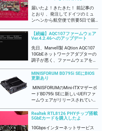
バーモジュールですね フレッツ
届いたよ！きたきた！ 前記事の
網のONU認証はMACアドレスら
とおり 、発注してドイツのミュ
しいので、これ...
ンヘンから航空便で所要5日で届
きました！ 東京税関でDHL立替の
輸入関税 2,980円を別途徴収され
【続編】AQC107ファームウェア
Ver.4.2.46へのアップデート
たよ。 なんだかんだでトータル
44,974円もかかりました💦 完全自
先日、Marvell製 AQtion AQC107
己満足の世界です。何も言わない
10GbEネットワークアダプターの
でやってくださいｗ...
調子が悪く、ファームウェアを
4.2.40にバージョンアップして不
具合が落ち着いたかに見えました
MINISFORUM BD795i SEにBIOS
更新あり
が、今度はダウンロード速度が
3Gbps程度しか出なくなってしま
MINISFORUMのMini-ITXマザーボ
いました。 デバイスマネージャ
ードBD795i SEに新しいUEFIファ
ーから一...
ームウェアがリリースされていま
した。 バージョンは
DRFXI_1.15_260105A でした。 こ
Realtek RTL8126 PHYチップ搭載
5GbEカードを購入したよ
のマザボ使っているときに唯一の
不具合を感じてて、アプリの起動
10Gbpsインターネットサービス
や最小化するときに不定期です...