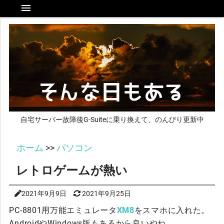
menu
自宅サーバー故障後G-Suiteに乗り換えて、のんびり更新中
ホーム
>>
パソコン
レトロゲームが熱い
2021年9月9日
2021年9月25日
PC-8801用万能エミュレータ
XM8
をスマホに入れた。
AndroidやWindows版もあるから良いやね。