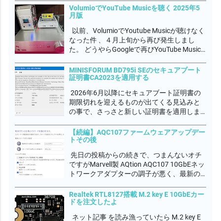
5GbE普及期に入ると いわれています。
VolumioでYouTube Musicを聴く 2025年5
月版
10GbEの分野では安価な部類でMarvel...
以前、VolumioでYoutube Musicが聴けなく
なった件 、４月上旬から再び発生しまし
た。 どうやらGoogleで再びYouTube Music
の改悪があったようです。 Volumioコミュニ
ティでもYouTube Musicプラグイン作者のパ
MINISFORUM BD795i SEのセキュアブート
証明書CA2023を適用する
トリックが多忙で対処出...
2026年6月以降にセキュアブート証明書の
期限切れを迎えるものが出てくる見込みと
の事で、さっさと新しい証明書を適用しま
した。 イベントログに下図の通り、表示さ
れていればCA2023が利用可能な状態にある
【続編】AQC107ファームウェアアップデー
トその後
が、UEFIファームウェアに適用されていな
い状態と警告が出ていると思います。...
先日の投稿からの続きで、つまんないオチ
ですがMarvell製 AQtion AQC107 10GbEネッ
トワークアダプターの調子が悪く、最新の
ファームウェアにアップデートしつつ最新
のドライバに更新しましたが、ダウンロー
Realtek RTL8127搭載 M.2 key E 10GbEカー
ドを注文したよ
ド通信速度が3Gbps程度しか出なく、まだ
調子が悪いんです。...
ネット記事 を読み漁っていたら M.2 key E