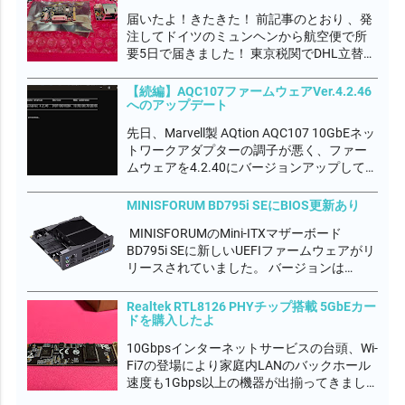
らしいので、これ...
届いたよ！きたきた！ 前記事のとおり 、発
注してドイツのミュンヘンから航空便で所
要5日で届きました！ 東京税関でDHL立替の
輸入関税 2,980円を別途徴収されたよ。 な
んだかんだでトータル 44,974円もかかりま
【続編】AQC107ファームウェアVer.4.2.46
へのアップデート
した💦 完全自己満足の世界です。何も言わ
ないでやってくださいｗ...
先日、Marvell製 AQtion AQC107 10GbEネッ
トワークアダプターの調子が悪く、ファー
ムウェアを4.2.40にバージョンアップして不
具合が落ち着いたかに見えましたが、今度
はダウンロード速度が3Gbps程度しか出な
MINISFORUM BD795i SEにBIOS更新あり
くなってしまいました。 デバイスマネージ
MINISFORUMのMini-ITXマザーボード
ャーから一...
BD795i SEに新しいUEFIファームウェアがリ
リースされていました。 バージョンは
DRFXI_1.15_260105A でした。 このマザボ
使っているときに唯一の不具合を感じて
Realtek RTL8126 PHYチップ搭載 5GbEカー
て、アプリの起動や最小化するときに不定
ドを購入したよ
期です...
10Gbpsインターネットサービスの台頭、Wi-
Fi7の登場により家庭内LANのバックホール
速度も1Gbps以上の機器が出揃ってきまし
た。Realtek RTL8126 PHYチップも登場し、