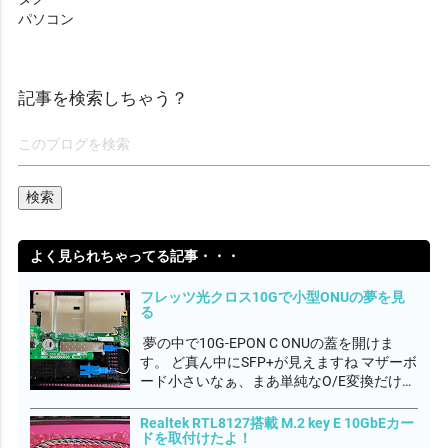
パソコン
記事を検索しちゃう？
よく見られちゃってる記事・・・
フレッツ光クロス10Gで小型ONUの夢を見
る
夢の中で10G-EPON C ONUの蓋を開けま
す。 ど真ん中にSFP+が見えますね マザーボ
ード小さいなぁ、まあ単純なO/E変換だけだ
ろうから簡素なのかね 抜き取ってみると
WTDのSFP+光トランシーバーモジュールで
Realtek RTL8127搭載 M.2 key E 10GbEカー
ドを取付けたよ！
すね フレッツ網のONU認証はMACアドレス