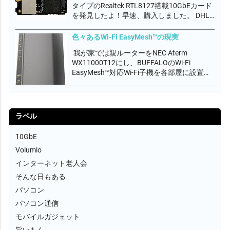
タイプのRealtek RTL8127搭載10GbEカード
を発見したよ！早速、購入しました。 DHL
航空便の配送料込みで€232,89でした。製品
価格より配送料の方が高いって、どーな
色々あるWi-Fi EasyMesh™の現実
の？ EU圏からの配送料高すぎ。。。。関
我が家では親ルーターをNEC Aterm
税...
WX11000T12にし、BUFFALOのWi-Fi
EasyMesh™対応Wi-Fi子機を各部屋に設置し
て無線エリアをカバーしています。
EasyMesh™は、Wi-Fi AllianceがWi-Fi
CERTIFIED EasyMe...
ラベル
10GbE
Volumio
インターネット老人会
そんな日もある
パソコン
パソコン通信
モバイルガジェット