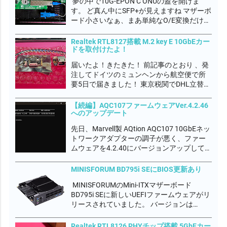
夢の中で10G-EPON C ONUの蓋を開けま
す。 ど真ん中にSFP+が見えますね マザーボ
ード小さいなぁ、まあ単純なO/E変換だけだ
ろうから簡素なのかね 抜き取ってみると
WTDのSFP+光トランシーバーモジュールで
Realtek RTL8127搭載 M.2 key E 10GbEカー
ドを取付けたよ！
すね フレッツ網のONU認証はMACアドレス
らしいので、これ...
届いたよ！きたきた！ 前記事のとおり 、発
注してドイツのミュンヘンから航空便で所
要5日で届きました！ 東京税関でDHL立替の
輸入関税 2,980円を別途徴収されたよ。 な
んだかんだでトータル 44,974円もかかりま
【続編】AQC107ファームウェアVer.4.2.46
へのアップデート
した💦 完全自己満足の世界です。何も言わ
ないでやってくださいｗ...
先日、Marvell製 AQtion AQC107 10GbEネッ
トワークアダプターの調子が悪く、ファー
ムウェアを4.2.40にバージョンアップして不
具合が落ち着いたかに見えましたが、今度
はダウンロード速度が3Gbps程度しか出な
MINISFORUM BD795i SEにBIOS更新あり
くなってしまいました。 デバイスマネージ
MINISFORUMのMini-ITXマザーボード
ャーから一...
BD795i SEに新しいUEFIファームウェアがリ
リースされていました。 バージョンは
DRFXI_1.15_260105A でした。 このマザボ
使っているときに唯一の不具合を感じて
Realtek RTL8126 PHYチップ搭載 5GbEカー