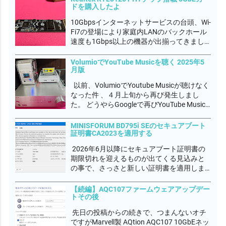
て、アプリの起動や最小化するときに不定
ドを購入したよ
期です...
10Gbpsインターネットサービスの台頭、Wi-
Fi7の登場により家庭内LANのバックホール
速度も1Gbps以上の機器が出揃ってきまし
た。Realtek RTL8126 PHYチップも登場し、
5GbE普及期に入ると いわれています。
VolumioでYouTube Musicを聴く 2025年5
月版
10GbEの分野では安価な部類でMarvel...
以前、VolumioでYoutube Musicが聴けなく
なった件 、４月上旬から再び発生しまし
た。 どうやらGoogleで再びYouTube Music
の改悪があったようです。 Volumioコミュニ
ティでもYouTube Musicプラグイン作者のパ
MINISFORUM BD795i SEのセキュアブート
証明書CA2023を適用する
トリックが多忙で対処出...
2026年6月以降にセキュアブート証明書の
期限切れを迎えるものが出てくる見込みと
の事で、さっさと新しい証明書を適用しま
した。 イベントログに下図の通り、表示さ
れていればCA2023が利用可能な状態にある
【続編】AQC107ファームウェアアップデー
トその後
が、UEFIファームウェアに適用されていな
い状態と警告が出ていると思います。...
先日の投稿からの続きで、つまんないオチ
ですがMarvell製 AQtion AQC107 10GbEネッ