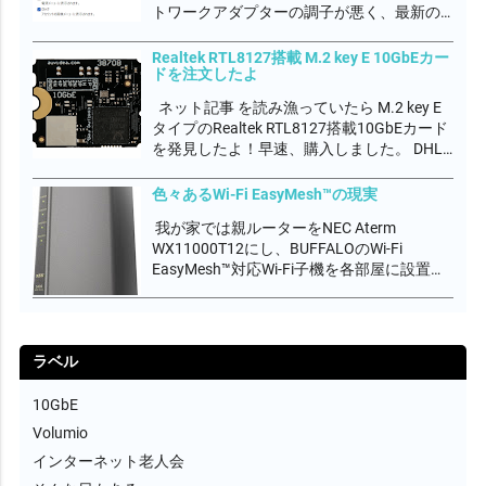
トワークアダプターの調子が悪く、最新の
ファームウェアにアップデートしつつ最新
のドライバに更新しましたが、ダウンロー
Realtek RTL8127搭載 M.2 key E 10GbEカー
ドを注文したよ
ド通信速度が3Gbps程度しか出なく、まだ
調子が悪いんです。...
ネット記事 を読み漁っていたら M.2 key E
タイプのRealtek RTL8127搭載10GbEカード
を発見したよ！早速、購入しました。 DHL
航空便の配送料込みで€232,89でした。製品
価格より配送料の方が高いって、どーな
色々あるWi-Fi EasyMesh™の現実
の？ EU圏からの配送料高すぎ。。。。関
我が家では親ルーターをNEC Aterm
税...
WX11000T12にし、BUFFALOのWi-Fi
EasyMesh™対応Wi-Fi子機を各部屋に設置し
て無線エリアをカバーしています。
EasyMesh™は、Wi-Fi AllianceがWi-Fi
CERTIFIED EasyMe...
ラベル
10GbE
Volumio
インターネット老人会